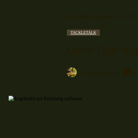
Alle Inhalte
Tackletalk
Quick Tipp:
TACKLETALK
Quick Tipp: Ang
Von
Christoph Heers
0