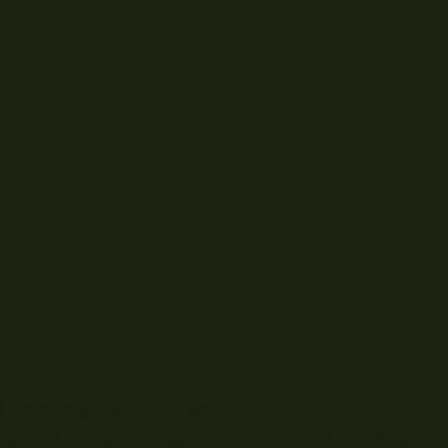
 immer genau die, wo sich kein
Stuhl
ordentl
ss
und einigen
Baggerlöchern
sind das
Böschu