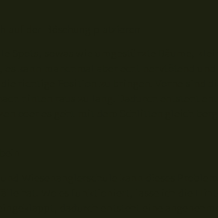
ch auf der Böschung platzieren
eile Spots, sowas wie umgestürzte Bäume, kl
n, es kann manchmal aber echt nervtötend und
 die richtige Position zu bringen. Vorne sind 
nach hinten raus zu lang. Dadurch entsteht en
zen oder es geht mit dem Schlitten gleich berg
d und Wiesenanglerschule kann dieses Problem
lle hat. Wo es funktioniert, lasse ich die Hin
eingeklappt, dadurch entsteht eine angenehme