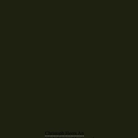
Kommentare
ich
aufbauen
Christoph Heers
An
ngen
, an