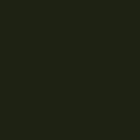
auf seicht abfallenden Bösc
mehrere Druckpunkte des hin
kommt. Je nach Konstruktion 
komplikationen geben.