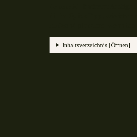
denen sich
fischverdächtige 
dir im
Quick Tipp
, wie ich m
Aufwand platziere, wenn ich 
Inhaltsverzeichnis [Öffnen]