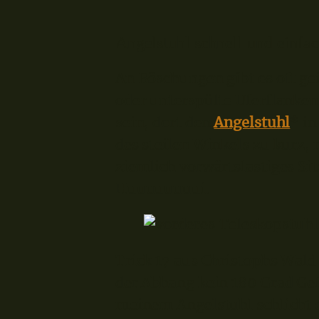
Angelstuhl schnell und einfa
An Böschungen gibt es oft g
oder unterspülte Uferflanke
sein, dort den
Angelstuhl
* in
des steilen Winkels zu kurz, 
ziemlich vorwärtslastiges Sit
Huuuuuuuui.
Trick 17 aus Christophs Wal
der Abhang kein 180 Grad Gefä
meinem Angelstuhl schlicht 