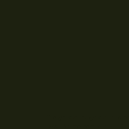
Die
geilsten Angelstellen
sind
lässt. An meinem
kleinen Flu