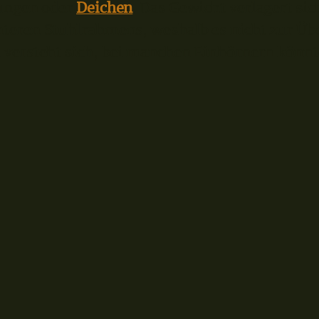
hungen oder
Deichen
. Das Gewicht verlagert sic
teren Stuhlrahmens, weshalb es nicht zur Üb
versteht sich, bei manchen Einhörnern könnte