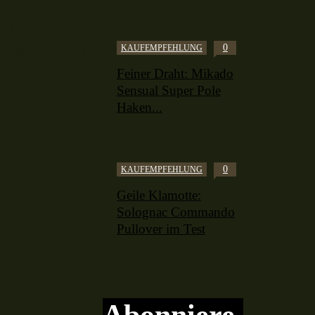
h dabei auf
erlastung
0
KAUFEMPFEHLUNG
 es natürlich
Feiner Draht: Mikado
Sensual Super Pole
Haken...
0
KAUFEMPFEHLUNG
Geile Klamotte:
Solognac Commando
Pullover im Test
Abonniere