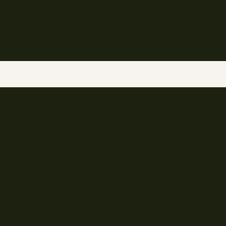
Features
finden lassen, die es woanders nicht gi
einen Angelstuhl auf der
Böschung
trotzdem o
auf eine Sitzgelegenheit nicht verzichten kann