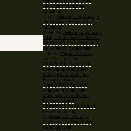
Winkelpicker Montage ala
16er-Haken binden mit
bt. Ich zeige
Anleitung
hne großen
Jan
An
Winkelpicker Montage
ala 16er-Haken binden mit
.
Anleitung
Stefan
An
Feedern im Sommer:
5 Tipps für die heiße Jahreszeit
Christoph Heers
An
Warum ist
Aal so teuer? Nachgehakt!
JanIs
An
Warum ist Aal so
teuer? Nachgehakt!
Christoph Heers
An
5.000
Follower Special: Butter
Vanille Bourbon Method
Feeder Lockstoff
Tim aus WUP
An
5.000
Follower Special: Butter
Vanille Bourbon Method
Feeder Lockstoff
Christoph Heers
An
Method
Feeder Futter aus
Supermarktzutaten selber
Machen – Der 16er-Haken
Karpfenmagnet