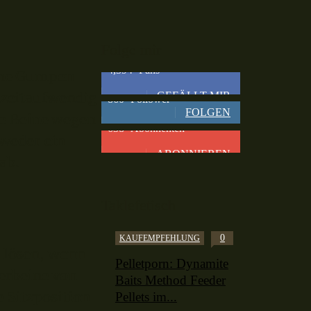
Folge mir
4,394
Fans
eine Gumpen
GEFÄLLT MIR
 zeitaufwendig
860
Follower
FOLGEN
die Beine wegen
638
Abonnenten
tweder ein
ABONNIEREN
ab.
Taklefetisch
0
KAUFEMPFEHLUNG
 lösen, wenn
Pelletporn: Dynamite
terbeine von
Baits Method Feeder
Pellets im...
 Sitzposition