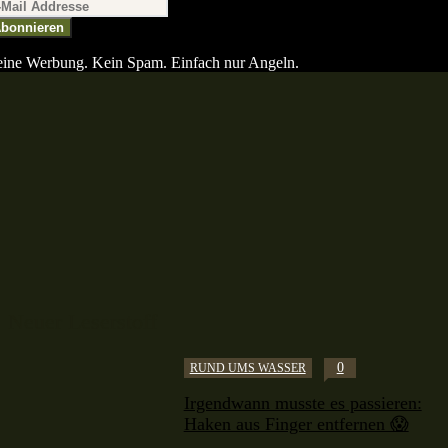
bonnieren
ine Werbung. Kein Spam. Einfach nur Angeln.
Neuer Leserstoff
0
RUND UMS WASSER
Irgendwann musste es passieren:
Haken aus Finger entfernen 😱