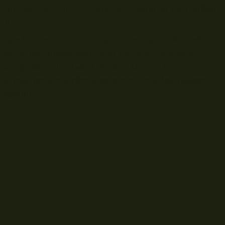
Stippen im Frühjahr vom Buhnenkopf am großen
Fluss
Das Stippen ist im Frühjahr eine klasse Methode,
wenn der Buhnenkopf zum Hauptverkehrsknoten
am großen Fluss wird. An den kleinen Gumpen
direkt vor der Strömungskante fließt das Wasser
nämlich...