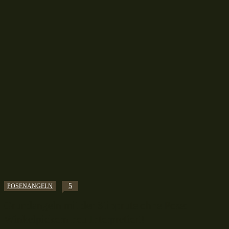
5
POSENANGELN
Grundangeln mit der Stipprute ohne Pose:
Winkelpickern neu Interpretiert!