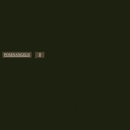
0
POSENANGELN
Quick Tipp: Ausgelotete Stipptiefe mit Gummi
merken
Damit ich mir die ausgelotete Stipptiefe merken
und zu dieser schnell zurückkehren kann nutze ich
ein Gummibändchen, das ich mir auf den Blank
ziehe. Im Quick Tipp erfährst du wie mein simples
System funktioniert und welche Vorteile sich aus...