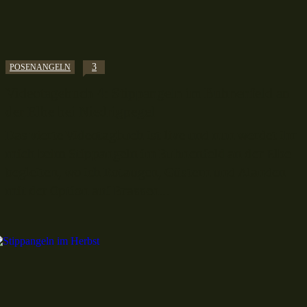
3
POSENANGELN
Videotagebuch 4: Stippangeln im Buhnenfeld an
der Elbe bei Niedrigpegel
Das vierte Videotagbuch ist live und nun werdet ihr
mich beim Stippangeln im Buhnenfeld an der Elbe
begleiten, wo ich Rotaugen, Güstern und Alanden
mit der Option auf Brassen...