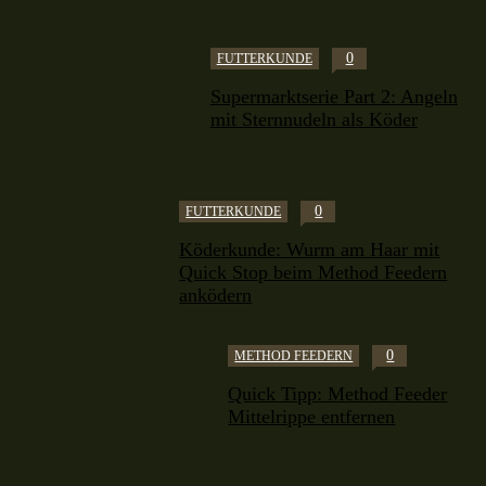
0
FUTTERKUNDE
Supermarktserie Part 2: Angeln
mit Sternnudeln als Köder
0
FUTTERKUNDE
Köderkunde: Wurm am Haar mit
Quick Stop beim Method Feedern
anködern
0
METHOD FEEDERN
Quick Tipp: Method Feeder
Mittelrippe entfernen