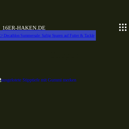
16ER-HAKEN.DE
 Decathlon Summersale: Saftig Sparen auf Futter & Tackle
Stippen