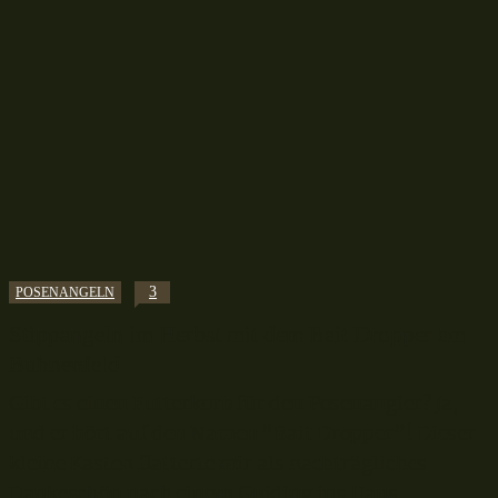
3
POSENANGELN
Stippangeln im Herbst mit dem Bait Dropper am
Buhnenfeld
Gibt es einen Futterkorb für den Posenangler? Ja,
und er hört auf den Namen ”Bait Dropper”! Dieser
kleine Kasten flatterte mir als nachträgliches
Dankeschön nach einem Guiding ins Haus...