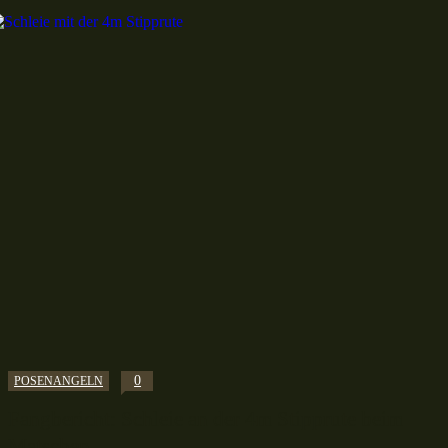
0
POSENANGELN
Fangbericht: Schleie an der 4m Stipprute beim
Matschen