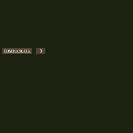
0
POSENANGELN
Angeln im Juli – Bei Niedrigwasser im flachen
Buhnenkessel
Das Angeln im Juli ist eine Zeit der Prüfungen, weil
wir uns den niedrigen Wasserständen der Gewässer
unterwerfen müssen. Die fehlenden Niederschläge
der letzten Monate forderten nämlich ihren
Tribut....