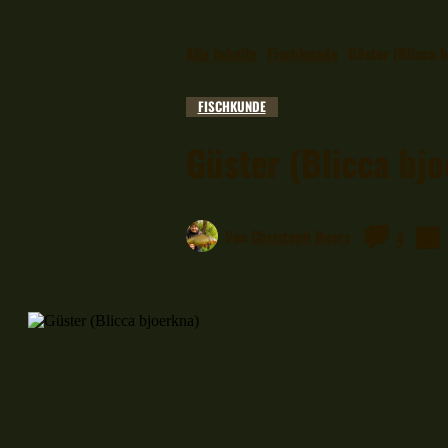
Alle Inhalte
Fischkunde
Güster (Blicca b
FISCHKUNDE
Güster (Blicca bj
Von
Christoph Heers
4