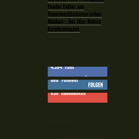
Feeder Futter aus
Supermarktzutaten selber
Machen – Der 16er-Haken
Karpfenmagnet
Folge mir
4,394
Fans
GEFÄLLT MIR
860
Follower
FOLGEN
638
Abonnenten
ABONNIEREN
Taklefetisch