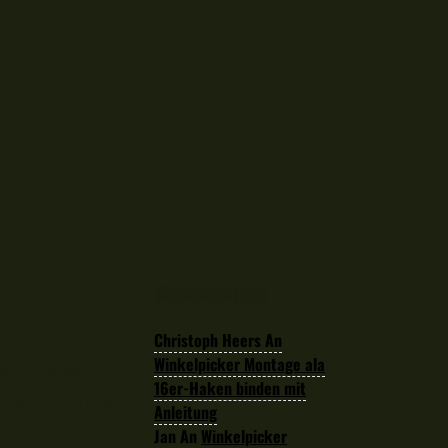
Kommentare
ie der
Christoph Heers
An
ern fristet sie
Winkelpicker Montage ala
gen. Was ich
16er-Haken binden mit
 Viel Spaß beim
Anleitung
Jan
An
Winkelpicker