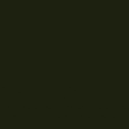
 Pliete genannt, ist eine Fischart aus der Famil
lautet ihr Name Blicca bjoerkna. Unter den Angl
eiß sie durchaus auf vielen Ebenen zu Überzeu
t ihr wie immer im Bericht zu der Fischkunde.