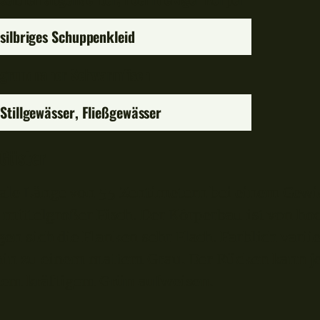
silbriges Schuppenkleid
grundnaher Schwarmfisch
Stillgewässer, Fließgewässer
Güster
ale Länge von 55 Zentimetern bei einem Gewi
 mittelgroßer Fisch. Der Körperbau ist von ho
en sich die Flanken sehr Flach. Farblich variie
 hin zu einem mattem Grau. Der Rücken kann j
einem kräftigem Grün aufweisen.