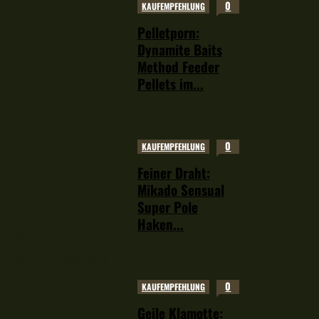
0
KAUFEMPFEHLUNG
Pelletporn:
Dynamite Baits
Method Feeder
Pellets im...
0
KAUFEMPFEHLUNG
Feiner Draht:
Mikado Sensual
cht von 2000
Super Pole
chrückiger
Haken...
rt die Güster
e nach Gewässer
0
KAUFEMPFEHLUNG
Geile Klamotte: