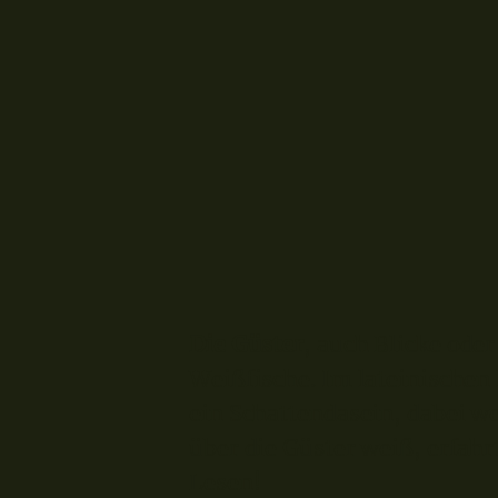
Die Güster
, auch Blicke oder
Weißfische. Im lateinischen 
ein Schattendasein, dabei w
über die Güster weiß, erfahr
Lesen!