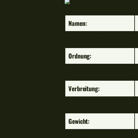
Namen:
Wissenschaftlicher Name:
Ordnung:
Familie:
Verbreitung:
Länge:
Gewicht:
Körperbau: