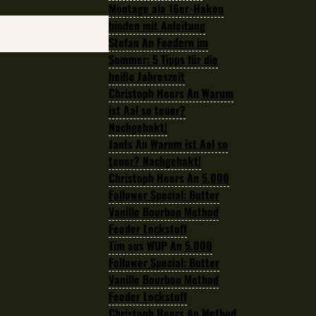
Montage ala 16er-Haken
binden mit Anleitung
Stefan
An
Feedern im
Sommer: 5 Tipps für die
heiße Jahreszeit
Christoph Heers
An
Warum
ist Aal so teuer?
Nachgehakt!
JanIs
An
Warum ist Aal so
teuer? Nachgehakt!
Christoph Heers
An
5.000
Follower Special: Butter
Vanille Bourbon Method
Feeder Lockstoff
Tim aus WUP
An
5.000
Follower Special: Butter
Vanille Bourbon Method
Feeder Lockstoff
Christoph Heers
An
Method