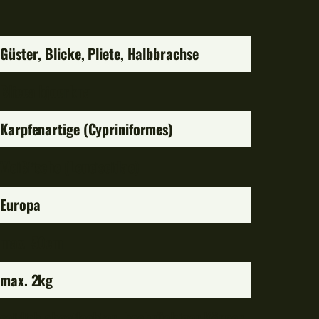
Güster, Blicke, Pliete, Halbbrachse
Blicca bjoerkna
Karpfenartige (Cypriniformes)
Weißfische (Leuciscidae)
Europa
max. 50cm
max. 2kg
seitlich abgeflachter, hochrückiger Körper