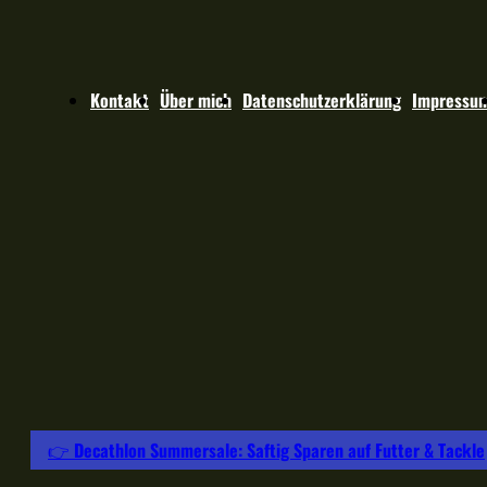
Kontakt
Über mich
Datenschutzerklärung
Impressu
👉 Decathlon Summersale: Saftig Sparen auf Futter & Tackle