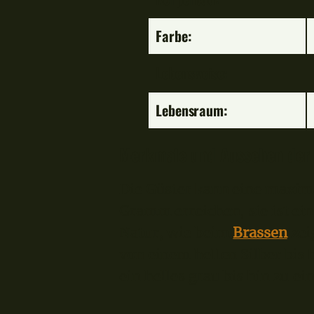
Farbe:
Lebensweise:
Lebensraum:
Merkmale und Aussehen der 
Die Güster kann eine maxim
Gramm erreichen, sie ist ein
Natur, wie beim
Brassen
zeig
von einem hellen Silber bis
ein helles grau bis hin zu 