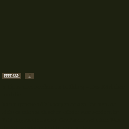
2
FEEDERN
5 Tipps zum Feedern im Frühling – Das Körbchen
und die...
Kaum sprießen die Knospen an den Bäumen, da
zieht es mich auch schon wieder zum Feedern im
Frühling an die flachen Gewässerabschnitte. Wenn
die Schneeglöckchen blühen und das...