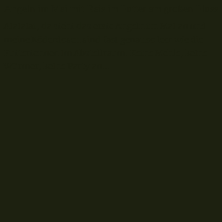
Angeln im Mai mit Reis im Futter am großen Fluss
Aiaiaiai, da steht das erste Angeln im Mai an und
meine Köderdosen sind fast genauso leer wie die
Futtertonnen im Abstellraum. Keine Mehle, keine
Würmer, keine Party an...