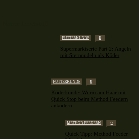
Neuer Leserstoff
0
FUTTERKUNDE
Supermarktserie Part 2: Angeln
mit Sternnudeln als Köder
0
FUTTERKUNDE
Köderkunde: Wurm am Haar mit
Quick Stop beim Method Feedern
anködern
0
METHOD FEEDERN
Quick Tipp: Method Feeder