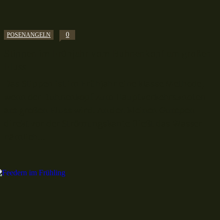
0
POSENANGELN
Stippen im Frühjahr vom Buhnenkopf am großen
Fluss
Das Stippen ist im Frühjahr eine klasse Methode,
wenn der Buhnenkopf zum Hauptverkehrsknoten
am großen Fluss wird. An den kleinen Gumpen
direkt vor der Strömungskante fließt das Wasser
nämlich...