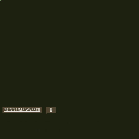
0
RUND UMS WASSER
Zandernest entdeckt: Ein glücklicher Zufall
während der Laichzeit!