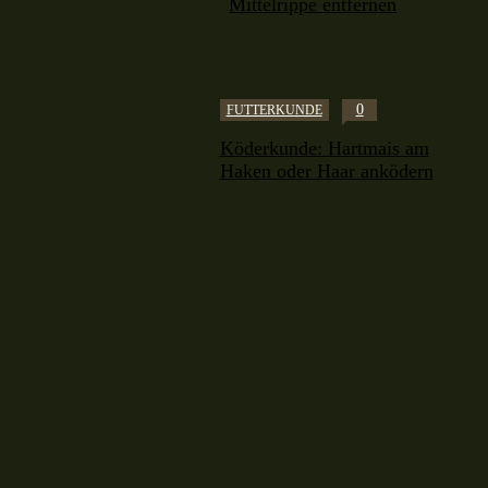
Mittelrippe entfernen
0
FUTTERKUNDE
Köderkunde: Hartmais am
Haken oder Haar anködern