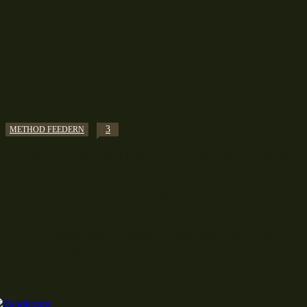
3
METHOD FEEDERN
Brassen Angeln im Frühjahr mit der Maismade am
Method Feeder
Tatort See, Zeitpunkt im Frühjahr: Ich drille gerade
einen zornigen Brassen nach einem heftigen Biss
beim Angeln! Nach einigen Kopfstößen lässt sich
der Fisch schließlich gekonnt über den Kescher...