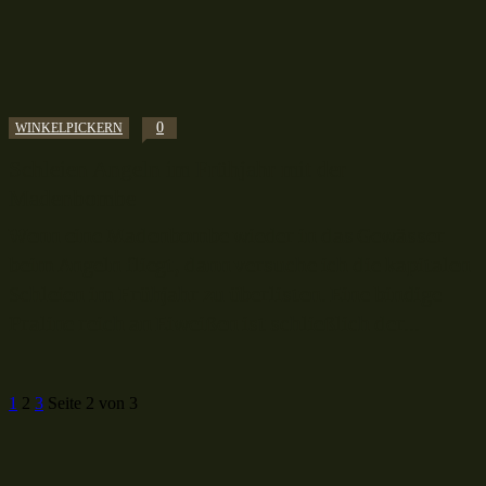
0
WINKELPICKERN
Schleien Angeln im Frühjahr mit der
Madenbombe
Wenn eine Madenbombe wieder in das Gewässer
beim Angeln fliegt, dann versuche ich die kapitalen
Schleien im Frühjahr zu überlisten. Eine bindige
Praline reich an Eiweißen ist schließlich der...
1
2
3
Seite 2 von 3