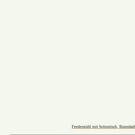
Feederstuhl mit Seitentisch, Rutenha