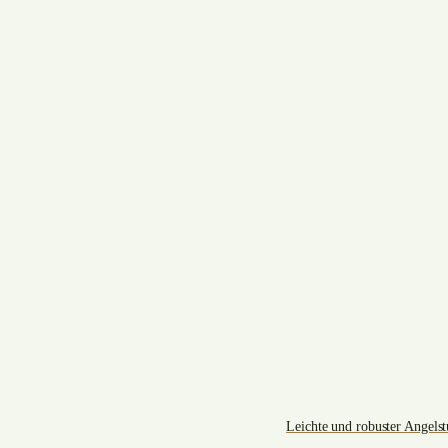
Leichte und robuster Angels