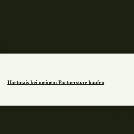
Hartmais bei meinem Partnerstore kaufen
Bei einem Produktkauf unterstützt du deinen Lieblingsblogger, dir entstehen dabe
ich meine Miete bezahl
it einer Spende kannst du meine Arbeit direkt würdigen. In einer Zeit von aut