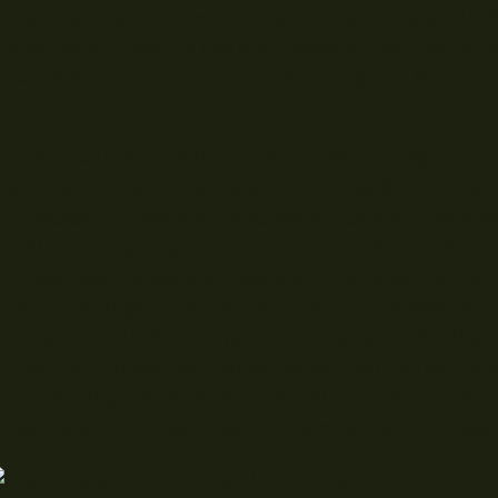
Hartmais habe ich jedoch etwas vernachlässigt. Als K
glorreichen Tage, es gab auch positive Experimente 
Bastard spielte er nur eine unbefriedigende Nebenroll
neu anzunehmen.
Dosenmais ist deshalb aber kein bisschen abgemeldet
sehe beides nicht in Konkurrenz zueinander. Es sind 
Eingekochter weicher Zuckermais, den ich für wenige
süßsaurer Hartmais, der durch seine Härte selektiver 
Praxis zeigt, anhand der Bandbreite gefangener Fisc
meiner Anliegen. Darüber wird im Internet zwar viel g
bloßes Gerede, denn es gibt in der Tat kaum Publika
Feedern, Stippen oder Winkelpickern mit vergorene
von Nerds genauso wenig. Allenfalls von Karpfenang
tagelanger Futterkampagnen leider ziemlich verwasch