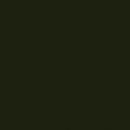
ja.
Bei der Gärung entsteht auch Alkohol, ich hab einen
Glasbottich, per se nur als Ködervorrat für die schne
selbstgebrannter Fusel (das knallt richtig in der Na
eine pervers geile Lockstoffbasis drehen….oder die J
und so Taschengeld akquirieren. Mein Hartmaisstu
Korn hinaus, ich will die ganze Suppe analysieren u
Futtermitteln kombiniert fängt. Ein Gemisch voller
Cappuccino, der Lebenssaft von Mais, oder seine Pisse
Kombination, die nicht viele Lockstoffe mit sich brin
eigener Regie.
In den nächsten Wochen werde ich festhalten, wie si
seinem Reifegrad entwickelt. Wann er Angelfertig ist
Maiswasser verändert. In 5 Tagen ist Sonntag. Dort e
uns die erste Stufe der Hartmaisvergärung an und sp
weiter. Hartmaisstudium Metadaten der Vollständigk