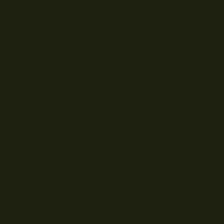
Tagebuch: Hartmais in seiner Fermentierung beo
Ihr wisst ja. Ich bin friedfischbehinderter Autist und
In der Absicht, diesen vermehrt in meine Strategien
Gründen. Hauptsächlich der Neugierde willen. Erf
Erfahrungswerte durchleben, irgendwann alles hint
damit beginnen. So läuft der Hase bei mir. Ich lebe 