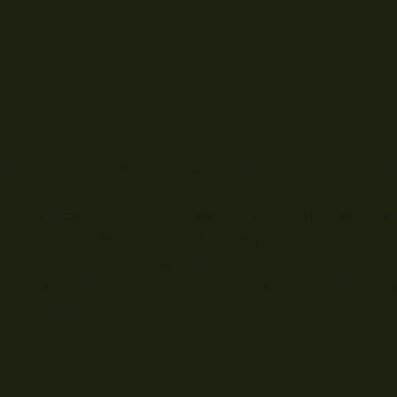
Ich hätte den Hartmais vorher aussieben sollen. Bru
der Wasseroberfläche. Das Zeug bleibt gerne am Ei
Das ist einer der Gründe, warum Hartmaischargen ü
Wasseroberfläche verdirbt nichts, solange obenauf a
der Zucker konservieren. Ich habe in meinem Leben 
angesetzt. Der hält Jahre, solange Wasser nachgefüllt
verflüchtigt.