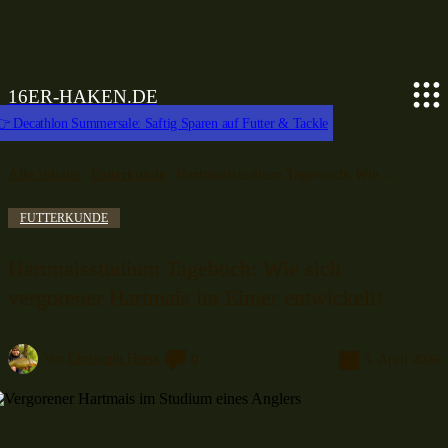
16ER-HAKEN.DE
 Decathlon Summersale: Saftig Sparen auf Futter & Tackle
Alle Inhalte
Futterkunde
Hartmaisstudium Tagebuch: Wie...
FUTTERKUNDE
Hartmaisstudium Tagebuch: Wie sich
vergorener Hartmais im Eimer entwickelt!
Von
Christoph Heers
0
5. April 2026