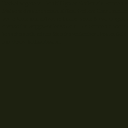
Deckel angesetzt. Den billigsten Zucker als Ferment
Maische drastisch einzusüßen. Weitere Zusatzstoffe 
von alleine und entwickelt dabei seine Anziehungskr
ebenso für weggeworfenes Geld. Die Fermentation ist
Ich sehe auch keinen Sinn im Vorkochen, kostet Geld 
nur den Arbeitsaufwand.