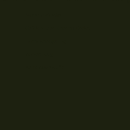
Startzeit: 26 März
Gefäß: 5 Liter Eimer mit Deckel
Harmaismenge: 1kg
Zucker: 500g
Keine Zusatzstoffe