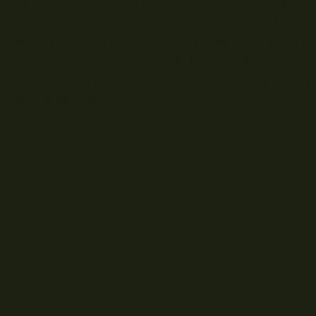
ist in dieser Beziehung komplett unterlegen und die
betrachtet nicht zu unterschätzen, gerade bei Vielan
Sommer hinaus. Die Preise sind längst nicht mehr s
rechtfertigen ließe. Dosenmais kostet mittlerweile 1.
hatte ich nicht gebraucht. Dem will ich etwas entgeg
Hartmaisstudium.