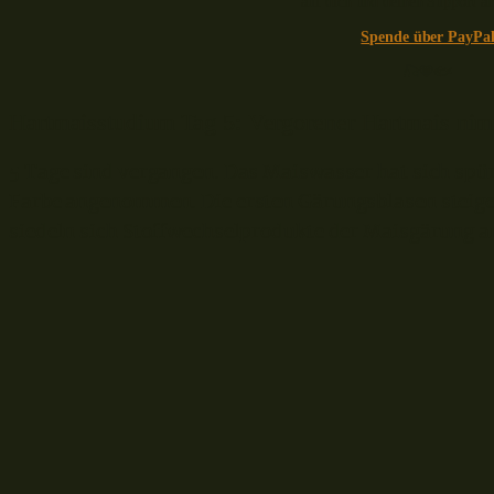
auf dich und deinen Support a
Spende über PayPa
🎣🧡🐟
Hartmaisstudium Tag 5: Vergorener Hartmais nimm
5 Tage sind vergangen. Das Maiswasser hat sich spü
Farbe angenommen. Die ersten Gärungsblasen steigen
siedeln sich Stoffwechselprodukte der Maisgärung a