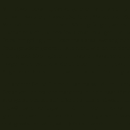
Mir ist wohlbekannt, das vergorener Hartmais ein 
Ich kann Karpfen, Brassen, Schleien, Alande und Dö
Method Feedern mit diesem Köder gefangen, wie es i
Fischarten steht, ist nebulös. Große Rotaugen und H
Ob es ihm gelingt, mit Dosenmais ansatzweise gleic
Rotaugenköder generell. Falls nicht, wie ich ihn dor
Teichgiebel. Stromgüstern. Elbrapfen. Karauschen. B
Fragen wie diese und andere treiben mich um, darum
Anglerleben lebt sich nur, wenn man sich der Dinge
Ein anderer Grund für mein Hartmaisstudium unterw
Gedanken. Ich brauche manchmal nur ein paar Körne
aber genau deshalb aufreißen. Hartmais ist wann imm
freiwählbarer verfügbar. Ein Griff in den Eimer kann
gereichen, wenn man von der Fütterung absieht. Was 
er abgewaschen wird, kann jederzeit wieder in den