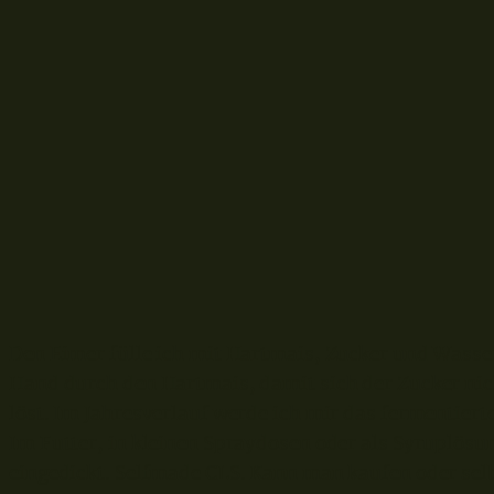
Den Eimer fülle ich mit Hartmais, Zucker und Wasser 
Hand durch den Hartmais, damit sich der Zucker ni
löst. Im Jahresverlauf werde ich mir das fermentier
Im Futter, in kleinen Spraydosen oder als Syruplös
eingedickt. Selfmade CLS. Kann man kaufen oder selbe