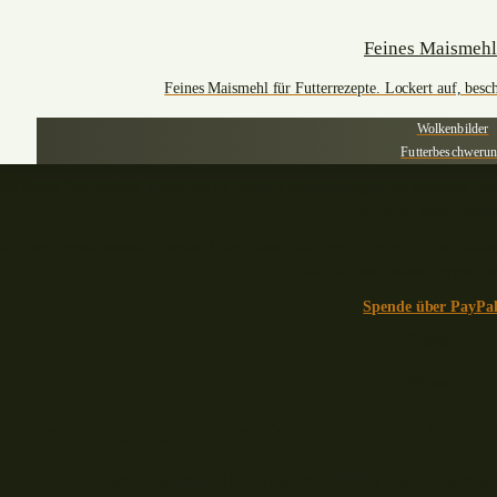
Feines Maismehl
Feines Maismehl für Futterrezepte. Lockert auf, besc
Wolkenbilder
Futterbeschweru
Bei einem Produktkauf unterstützt du deinen Lieblingsblogger, dir entstehen dabe
ich meine Miete bezahl
it einer Spende kannst du meine Arbeit direkt würdigen. In einer Zeit von aut
auf dich und deinen Support a
Spende über PayPa
🎣🧡🐟
– Werbung –
Zubereitung Tag 1: Eimer, Wasser, Zucker und Ha
Für mein Hartmaisstudium habe ich 1kg Hartmais au