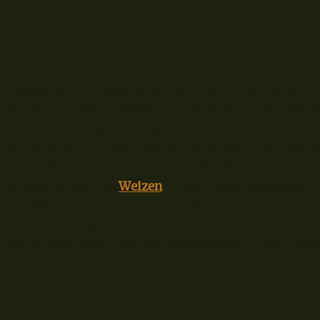
Vergorener Hartmais ist ja eigentlich genau deshalb s
sich aus ein erstklassiges Futtermittel zu sein, wesh
Leben bei der Zubereitung mit Pseudoblödsinn schwe
verkomplizieren wirkt schlau. Ist es aber nicht. We
Hartmais mit Aromen ein. Das wäre dann aber kein f
verhält es sich mit
Weizen
. In der Thermoskanne set
überlässe ich ihn seiner selbst. Vergorenes braucht 
seine. Wie lange es bis zur perfekten Reife dauert w
mit 14 Tage bis 21 Tage bei mindestens 15 Grad Temp