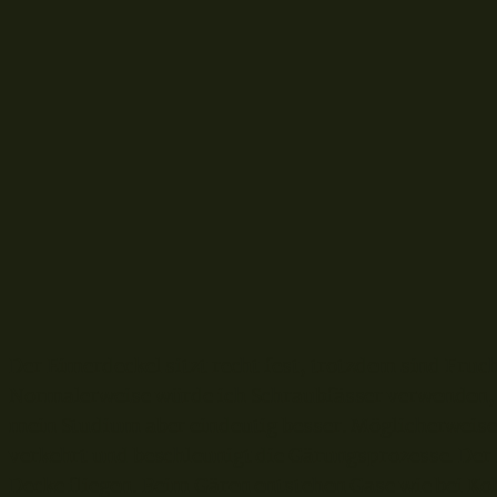
Der Eimerdeckel sitzt recht fest, trotzdem sind Fruc
Normalerweise würde ich Schraubfässer verwenden, 
mein Studium aber eindeutig besser. Möglicherweise 
verkehrt und beschleunigt die Gärungsprozesse. Der 
Decke fliegen. Beim Gären entstehen Gase wie bei Ko