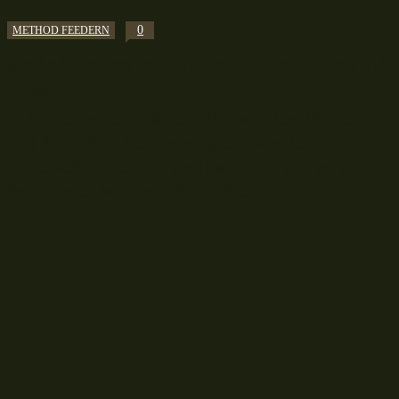
0
METHOD FEEDERN
Method Feedern im Herbst mit Halibut Pellets auf
Brassen
Es ist Herbst, die Blätter fallen von den Bäumen
und die Halibut Pellets zeitgleich von der
Futterkelle – serviert vom Karpfenangler an seinen
Spots. Jedes Jahr begrüße ich die...