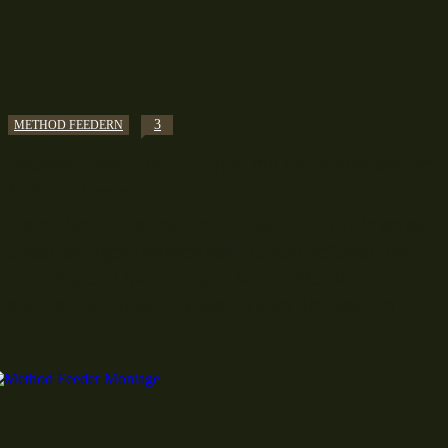
3
METHOD FEEDERN
Brassen Angeln im Frühjahr mit der Maismade am
Method Feeder
Tatort See, Zeitpunkt im Frühjahr: Ich drille gerade
einen zornigen Brassen nach einem heftigen Biss
beim Angeln! Nach einigen Kopfstößen lässt sich
der Fisch schließlich gekonnt über den Kescher...