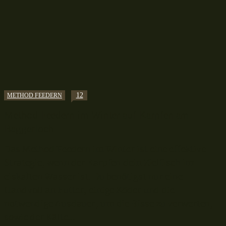
12
METHOD FEEDERN
Method Feedern im Winter auf Karpfen am
Baggerloch
Das Method Feedern im Winter ist eine effektive
Strategie, wenn der Karpfen dein Zielfisch im
eiskalten Wasser ist. Du benötigst nur eine
Handvoll an Futter, einige Köder und die
notwendige Ausdauer, um die Bisse zu verwerten,
sowie der Kälte...