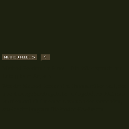
9
METHOD FEEDERN
Method Feedern im Fluss – Ein Widerspruch mit
Erfolg beim Angeln
Wer das Method Feedern im Fluss ausüben will, der
bricht einige Spielregeln beim Angeln! Der Flatkorb
wurde nämlich für einen Ansitz an den stehenden,
sowie sehr langsam fließenden Gewässern...