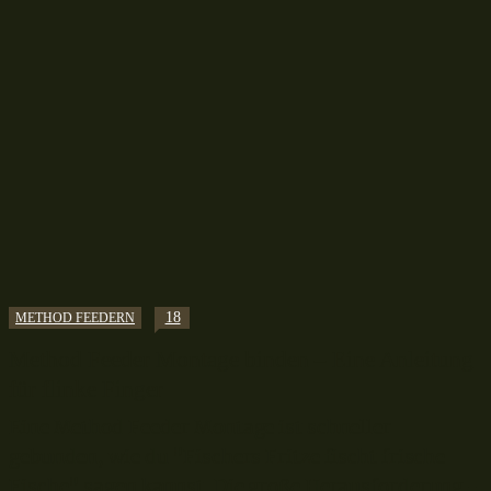
18
METHOD FEEDERN
Method Feeder Montage binden – Eine Anleitung
für flinke Finger
Eine Method Feeder Montage ist schneller
gebunden, wie du "Fischers Fritze fischt frische
Fische" sagen kannst. Die große Herausforderung -