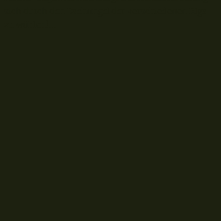
sich durch den Dschungel der verschiedenen Rigs
zu wühlen!...