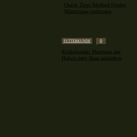
Quick Tipp: Method Feeder
Mittelrippe entfernen
0
FUTTERKUNDE
Köderkunde: Hartmais am
Haken oder Haar anködern