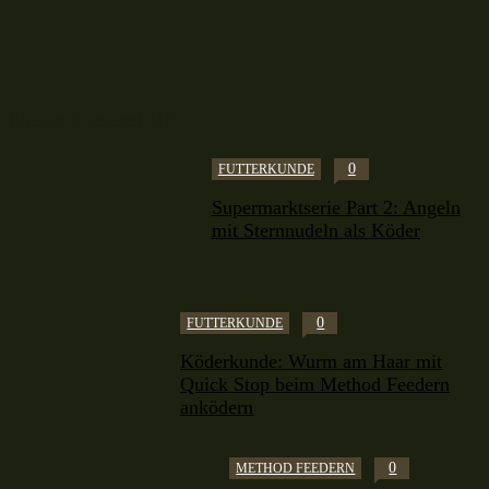
Neuer Leserstoff
0
FUTTERKUNDE
Supermarktserie Part 2: Angeln
mit Sternnudeln als Köder
0
FUTTERKUNDE
Köderkunde: Wurm am Haar mit
Quick Stop beim Method Feedern
anködern
0
METHOD FEEDERN