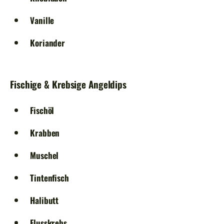
Vanille
Koriander
Fischige & Krebsige Angeldips
Fischöl
Krabben
Muschel
Tintenfisch
Halibutt
Flusskrebs