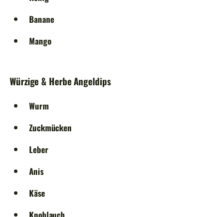
Banane
Mango
Würzige & Herbe Angeldips
Wurm
Zuckmücken
Leber
Anis
Käse
Knoblauch