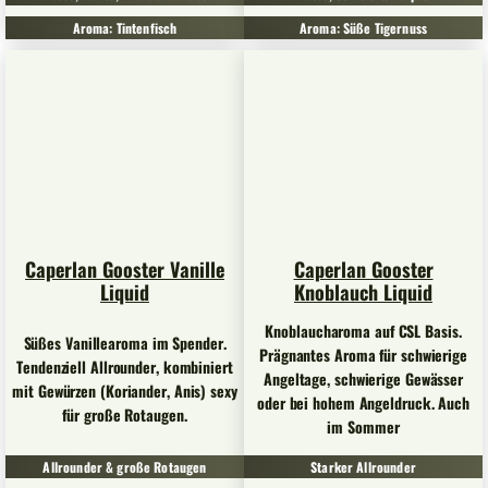
Aroma: Tintenfisch
Aroma: Süße Tigernuss
Caperlan Gooster Vanille
Caperlan Gooster
Liquid
Knoblauch Liquid
Knoblaucharoma auf CSL Basis.
Süßes Vanillearoma im Spender.
Prägnantes Aroma für schwierige
Tendenziell Allrounder, kombiniert
Angeltage, schwierige Gewässer
mit Gewürzen (Koriander, Anis) sexy
oder bei hohem Angeldruck. Auch
für große Rotaugen.
im Sommer
Allrounder & große Rotaugen
Starker Allrounder