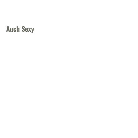
Facebook
X
Pinterest
Wha
Auch Sexy