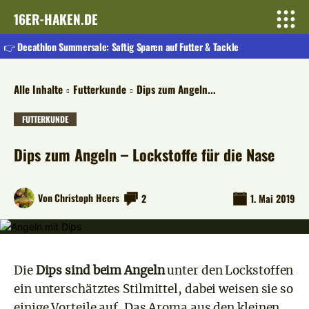
16ER-HAKEN.DE
👉 Decathlon Summersale: Saftig Sparen auf Futter & Tackle
Alle Inhalte
Futterkunde
Dips zum Angeln...
FUTTERKUNDE
Dips zum Angeln – Lockstoffe für die Nase
Von
Christoph Heers
2
1. Mai 2019
Die
Dips sind beim Angeln
unter den Lockstoffen
ein unterschätztes Stilmittel, dabei weisen sie so
einige Vorteile auf. Das Aroma aus den kleinen