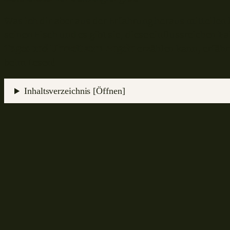
Was ich dir aber aus der Erfahrung heraus mitteilen
seinen Fisch und es gibt sie, diese einflussreichen F
Tages und Uhrzeit zum Angeln
erzählen kann, erfähr
beim Lesen!
Inhaltsverzeichnis [Öffnen]