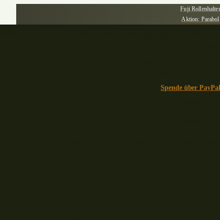
Fuji Rollenhalte
Aktion: Parabol
Bei einem Produktkauf unterstützt du deinen Lieblingsblogger, dir entstehen dabe
ich meine Miete bezahl
it einer Spende kannst du meine Arbeit direkt würdigen. In einer Zeit von aut
auf dich und deinen Support a
Spende über PayPa
🎣🧡🐟
– Werbung –
Meine liebste Uhrzeit zum Angeln – Mittags ents
Achtung, ein Geständnis: 99 von 100 Bildern auf die
Angeln entstanden. Ich will mir jetzt nicht selber auf
Ergebnisse sind aber nicht so schlecht und viel wich
Abends oder Nachts mehr Fische! Die Mittagszeit h
Fangergebnis etwas mit der eigenen Komfortzone zu 