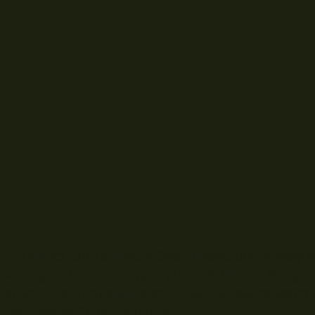
E
in kurzer Blick auf mein Smartphone, der Display z
an. Eigentlich immer, ganz gleich ob ich nun Morge
sitze. Ich bin mir auch ziemlich sicher, das es weder
Beißfenster
für den Angler gibt.