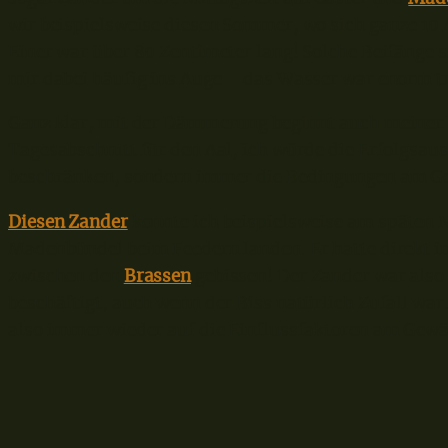
wir beispielsweise diesen Sommer, wo sich ganze 10
Einer war über 80 Zentimeter lang! Solche Beifänge s
mir dabei häufig ins Auge – das Wasser war enorm t
Ganz klar, mit der Dämmerung beginnt auch meiner 
Tagesabschnitt für den Aal, ich würde die Erfolgsaus
beschränken, sondern immer die Bedingungen am Ge
Diesen Zander
konnte ich beispielsweise am späten N
Madenbündel beim Feedern landen. Er hatte direkt 
zwischen den
Brassen
gebissen! Der Zander war als
beschäftigt, auch wenn der Biss natürlich Zufall war.
also immer wieder auf die Einflussfaktoren am Gewä