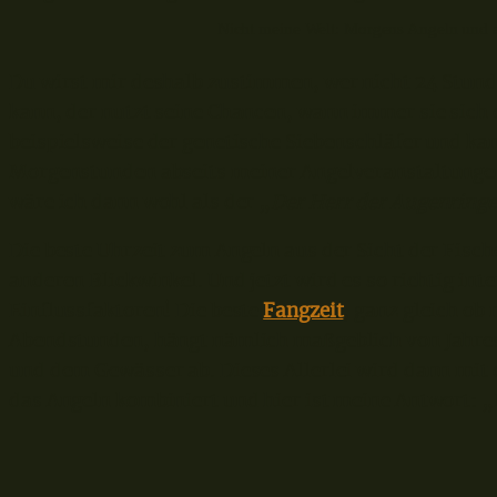
Nicht meine Welt: Morgens Angeln und
Du wirst mir deshalb zustimmen, wer nicht 24 Stun
kann, der nutzt seine Chancen, wann immer sie sich e
beispielsweise der genetische Siebenschläfer und ka
Morgenstunden abseits meiner Angelveranstaltungen
wäre ich dann wohl als der „
Der Herr der Augenringe
Die beste Uhrzeit zum Angeln aus der Sicht der Fisch
anderen Blickwinkel. Und jetzt wird es so richtig int
Einflussfaktoren! Die beste
Fangzeit
, ganz gleich ob
Abendstunden, hängt nämlich maßgeblich von Jahre
und dem Gewässer ab. Dieses Allerlei wird dann mit 
das Angeln kombiniert und hier ist meine Antwort: 