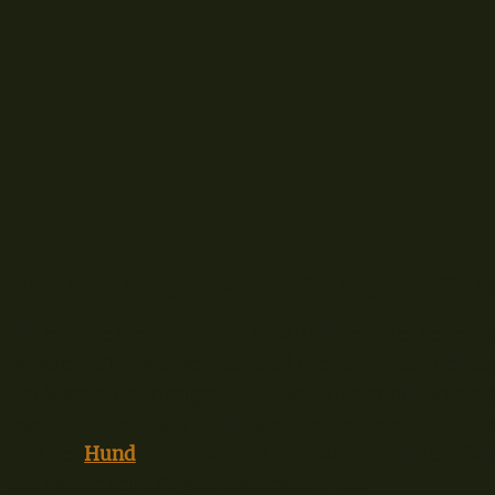
Fisch beißt Morgens besser beim Angeln – Die 
Ich möchte diesen Bericht inhaltlich mit der beliebt
wundervollen Morgenstunden! Nichts ist nämlich sch
am Stamm der riesigen Eiche oder dieser phänomena
wandelt. Schon klar – ich kann meine Pose auf 10 M
und der
Hund
ist schon auf Leinenlänge aus dem Si
die Fische beim Angeln am besten? Nö!