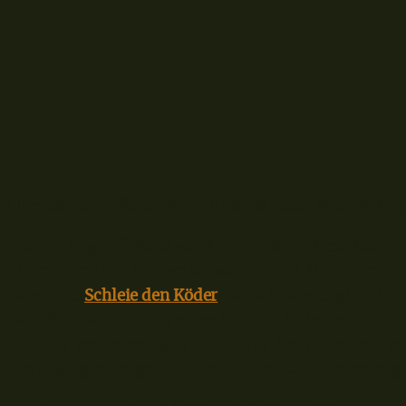
Uhrzeit für Spätzünder – Abends oder Nachts An
Abends Angeln? Rockt wie Sau! Ich liebe diese Mome
hinter dem Horizont verschwindet und die Feederspit
dann eine
Schleie den Köder
, bin ich wieder glücklic
nach der Dämmerung muss ich dich leider enttäusche
du nicht vorfinden! Was ich dir für die Dunkelheit 
Bedingungen fängst du eher die nachtaktiven oder gr