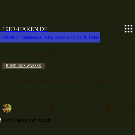
16ER-HAKEN.DE
 Decathlon Summersale: Saftig Sparen auf Futter & Tackle
Alle Inhalte
Rund ums Wasser
Faktencheck beste Uhrzeit...
RUND UMS WASSER
Faktencheck beste Uhrzeit zum Angeln –
Morgens, Mittags, Abends oder Nachts?
Von
Christoph Heers
1
8. Juli 2020