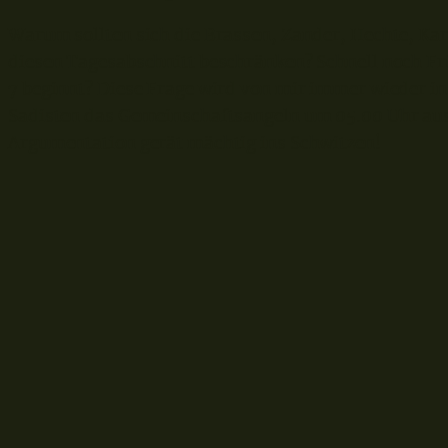
Warum sollten sich die Brassen, Zander, Hechte, Ka
diesen Tagesabschnitt beschränken? Schnell noch Fr
7 beginnt? Diese Frage wird von mir immer wieder i
Sadisten das Gemeinschaftsangeln um 05.00 Uhr aus
Argumentation gerät mächtig ins Schwitzen!