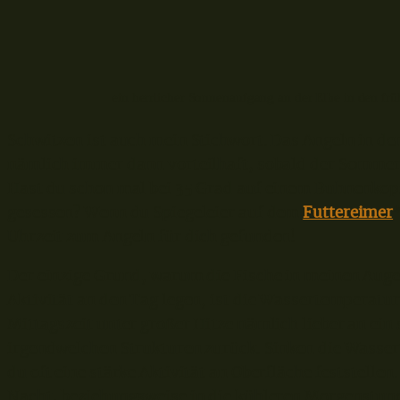
ein herrlicher Sonnenaufgang an der Elbe in den f
Schwitzen ist auch mein Stichwort. Das Angeln in d
nämlich immer dann vorteilhaft, sobald der Sommer
Hast du schon mal bei 35 Grad auf einem Buhnenkopf
gesessen? Wenn du Spiegeleier auf dem
Futtereimer
Uhrzeit zum Angeln für dich gefunden!
Der einzige Grund, warum die Fische in meinen Auge
Aktivität an den Tag legen, ist die Wassertemperatur.
Mittagszeit unter großer Hitze nämlich lieber an ein
irgendwelchen Strukturen zurück. Sinken die Wasse
du oft eine stärke Aktivität an Oberfläche feststellen
Nacht, beziehungsweise in die kühleren Morgenstu