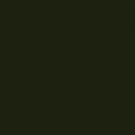
Mein Wochenende beginnt nämlich immer mit der Ga
fulminanten Frühstück und einer schönen Tasse fris
Blogger sind noch die Emails zu checken und dann w
Stress gepackt. Die beste Uhrzeit zum Angeln beginn
ausgeglichenen Gemütslage! Viele Angler unterschät
sich für ihre Instagramluftschlösser bis zum Burnou