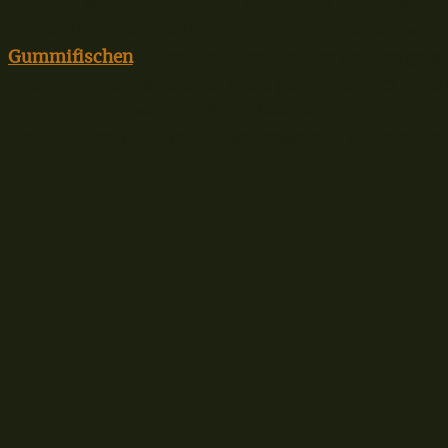
Logisch, kaum ist die Sonne im Westen verschwunde
zur Bestform auf. Halt, Stopp! Wie viele Zander wer
Gummifischen
* oder Wobblern, mitten am Tag gefan
Raubfischprofi, aber auch nicht ganz Doof! Der Erfol
eher mit den gewählten Spots (Wassertiefe, Trübheit
Bedingungen (Luftdruck, Wetterwechsel), anstelle d