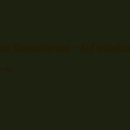
ser Kennenlernen – Auf unbeka
ar 2019